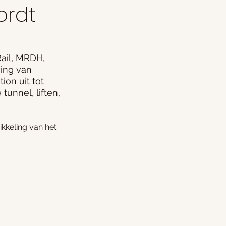
ordt
ail, MRDH, 
ing van 
on uit tot 
nnel, liften, 
kkeling van het 