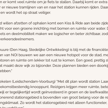
er komt veel ruimte om je fiets te stallen. Daarbij komt er extr
r er nieuwe tramlijnen van en naar het station kunnen rijden. Da
en wordt het op straat veiliger. 
willen afzetten of ophalen komt een Kiss & Ride aan beide zijd
acht voor een groene inrichting met bomen en ruimte voor water. 
 fiets en deelmobiliteit maken we logischer en beter zichtbaar, zod
e verkeersdeelnemers. 
re (Den Haag, Stedelijke Ontwikkeling) is blij met de financiële 
an van NOI bouwen we aan een nieuwe hotspot voor de stad, me
ren en ruimte om lekker tot rust te komen. Een goed, prettig sta
dat maakt deze wijk zo bijzonder. Deze plannen bieden een doorkij
ebben."
ekelen (Leidschendam-Voorburg) “Met dit plan wordt station Laa
 toekomstbestendig knooppunt. Reizigers krijgen meer ruimte, bet
rwijl er tegelijkertijd wordt geïnvesteerd in groen en de leefkwalit
ionerend stationsgebied is bovendien van groot belang voor de r
ngsklimaat. Zo wordt het stationsgebied niet alleen functioneler,