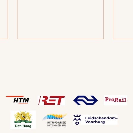
Belangrijke stap voor
Info
toekomst stationsgebied
verk
Laan van NOI
nov