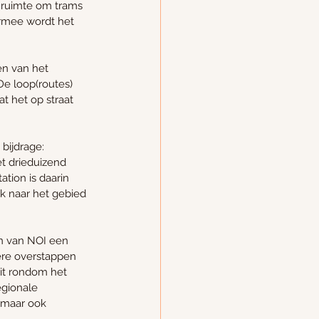
a ruimte om trams 
armee wordt het 
en van het 
De loop(routes) 
at het op straat 
bijdrage: 
t drieduizend 
tion is daarin 
k naar het gebied 
n van NOI een 
ere overstappen 
eit rondom het 
egionale 
 maar ook 