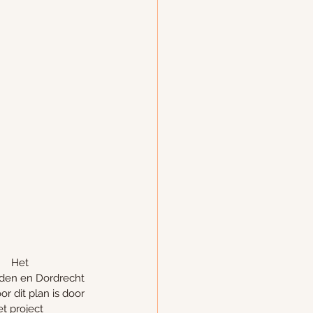
Het 
iden en Dordrecht 
 dit plan is door 
t project 