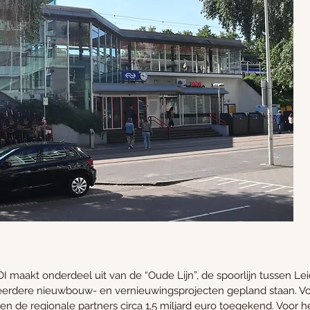
maakt onderdeel uit van de “Oude Lijn”, de spoorlijn tussen Le
rdere nieuwbouw- en vernieuwingsprojecten gepland staan. Voor
en de regionale partners circa 1,5 miljard euro toegekend. Voor he