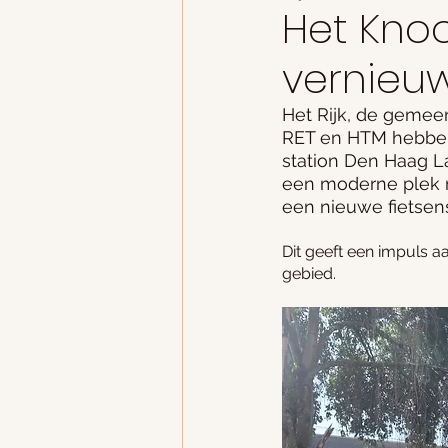
Het Kno
vernieu
Het Rijk, de gemee
RET en HTM hebben 
station Den Haag La
een moderne plek m
een nieuwe fietsens
Dit geeft een impuls a
gebied.