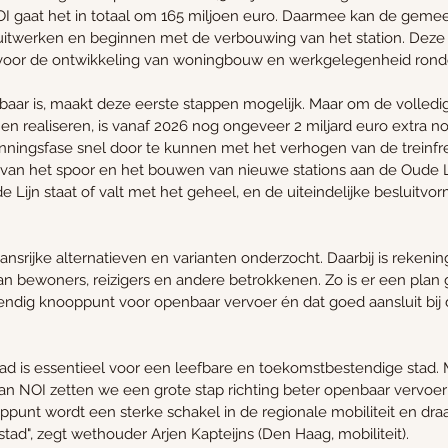
 gaat het in totaal om 165 miljoen euro. Daarmee kan de geme
 uitwerken en beginnen met de verbouwing van het station. Deze st
 voor de ontwikkeling van woningbouw en werkgelegenheid rondo
baar is, maakt deze eerste stappen mogelijk. Maar om de volledi
n realiseren, is vanaf 2026 nog ongeveer 2 miljard euro extra nod
ningsfase snel door te kunnen met het verhogen van de treinfre
van het spoor en het bouwen van nieuwe stations aan de Oude Li
Lijn staat of valt met het geheel, en de uiteindelijke besluitvorm
kansrijke alternatieven en varianten onderzocht. Daarbij is reken
an bewoners, reizigers en andere betrokkenen. Zo is er een plan 
ndig knooppunt voor openbaar vervoer én dat goed aansluit bij 
ad is essentieel voor een leefbare en toekomstbestendige stad. 
n NOI zetten we een grote stap richting beter openbaar vervoer 
ppunt wordt een sterke schakel in de regionale mobiliteit en draa
tad", zegt wethouder Arjen Kapteijns (Den Haag, mobiliteit).