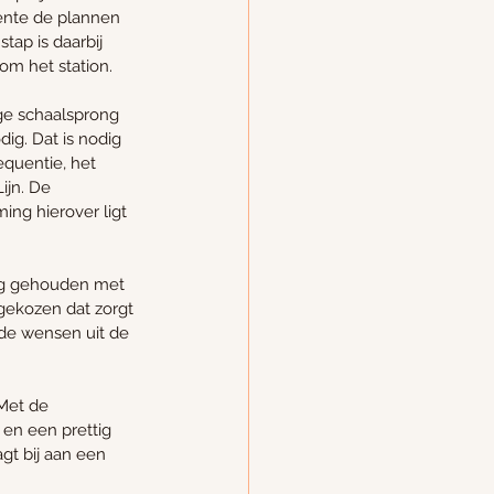
ente de plannen 
ap is daarbij 
m het station.
ge schaalsprong 
ig. Dat is nodig 
quentie, het 
jn. De 
ing hierover ligt 
ing gehouden met 
gekozen dat zorgt 
de wensen uit de 
Met de 
en een prettig 
gt bij aan een 