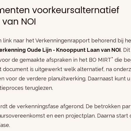
menten voorkeursalternatief
 van NOI
en link naar het Verkenningenrapport behorend bij he
erkenning Oude Lijn - Knooppunt Laan van NOI
. D
*
s voor de gemaakte afspraken in het BO MIRT
die beg
dit document is uitgewerkt welk alternatief, na onder
zen voor de verdere planuitwerking. Daarnaast kunt u
tieproces teruglezen.
t de verkenningsfase afgerond. De betrokken part
tuursovereenkomst en een projectplan. Daarna start
fase.