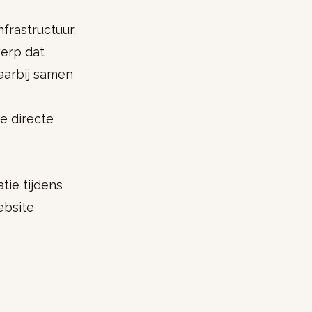
frastructuur,
werp dat
aarbij samen
e directe
tie tijdens
ebsite