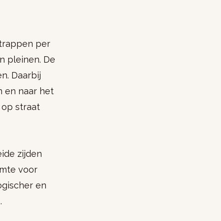
 trappen per
n pleinen. De
n. Daarbij
n en naar het
 op straat
ide zijden
imte voor
logischer en
s.