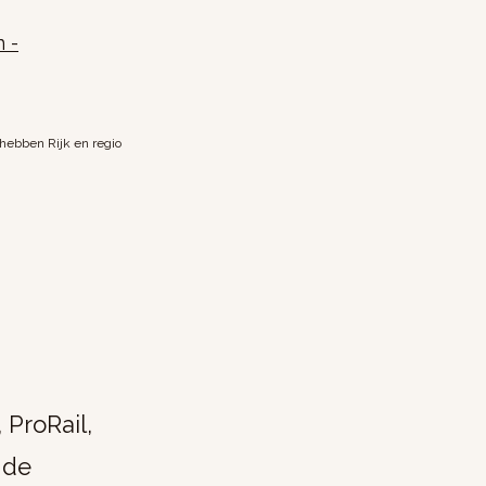
 -
hebben Rijk en regio
ProRail,
 de