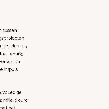
n tussen
gsprojecten
ners circa 1,5
taal om 165
twerken en
ke impuls
e volledige
2 miljard euro
 met het