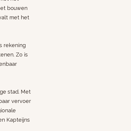
 het bouwen
valt met het
is rekening
enen. Zo is
penbaar
ge stad. Met
baar vervoer
gionale
en Kapteijns