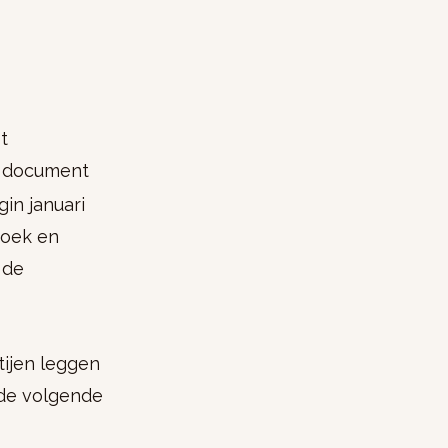
t
it document
in januari
zoek en
 de
ijen leggen
 de volgende