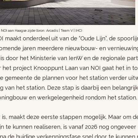
 NOI aan Haagse zijde (bron: Arcadis | Team V | IHC)
maakt onderdeel uit van de “Oude Lijn”, de spoorlij
komende jaren meerdere nieuwbouw- en vernieuwin
 is door het Ministerie van IenW en de regionale part
r het project Knooppunt Laan van NOI gaat het in to
de gemeente de plannen voor het station verder ui
van het station. Deze stap is daarbij een belangrij
oningbouw en werkgelegenheid rondom het station.
 is, maakt deze eerste stappen mogelijk. Maar om d
n te kunnen realiseren, is vanaf 2026 nog ongeveer 
m na de huidige verkenningsfase snel door te kunnen